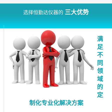
三大优势
选择恒勤达仪器的
满
足
不
同
领
域
的
定
制化专业化解决方案